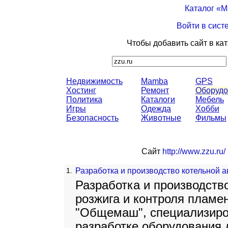
Каталог «
Войти в сист
Чтобы добавить сайт в ка
Недвижимость
Mamba
GPS
Хостинг
Ремонт
Оборудо
Политика
Каталоги
Мебель
Игры
Одежда
Хобби
Безопасность
Животные
Фильмы
Сайт
http://www.zzu.ru/
1.
Разработка и производство котельной 
Разработка и производств
розжига и контроля пламе
"Общемаш", специализиро
разработке оборудования 