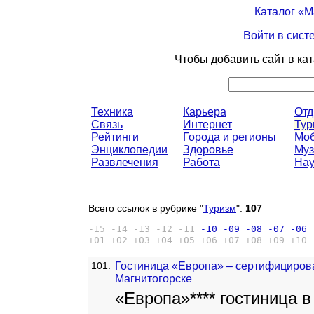
Каталог «
Войти в сист
Чтобы добавить сайт в ка
Техника
Карьера
От
Связь
Интернет
Тур
Рейтинги
Города и регионы
Моб
Энциклопедии
Здоровье
Муз
Развлечения
Работа
Нау
Всего ссылок в рубрике "
Туризм
":
107
-15
-14
-13
-12
-11
-10
-09
-08
-07
-06
+01
+02
+03
+04
+05
+06
+07
+08
+09
+10
101.
Гостиница «Европа» – сертифициров
Магнитогорске
«Европа»**** гостиница в