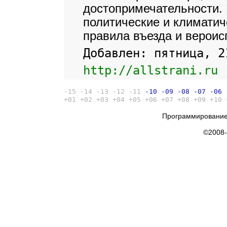
достопримечательности. 
политические и климатич
правила въезда и вероис
Добавлен: пятница, 2
http://allstrani.ru
-15
-14
-13
-12
-11
-10
-09
-08
-07
-06
+01
+02
+03
+04
+05
+06
+07
+08
+09
+10
Программирование
©2008-