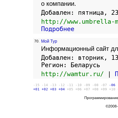
о компании.
Добавлен: пятница, 2
http://www.umbrella-
Подробнее
70.
Мой Тур
Информационный сайт для
Добавлен: вторник, 1
Регион: Беларусь
http://wamtur.ru/
|
-15
-14
-13
-12
-11
-10
-09
-08
-07
-06
+01
+02
+03
+04
+05
+06
+07
+08
+09
+10
Программирование
©2008-