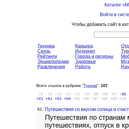
Каталог «
Войти в сист
Чтобы добавить сайт в ка
Техника
Карьера
От
Связь
Интернет
Тур
Рейтинги
Города и регионы
Моб
Энциклопедии
Здоровье
Муз
Развлечения
Работа
Нау
Всего ссылок в рубрике "
Туризм
":
107
-15
-14
-13
-12
-11
-10
-09
-08
-07
-06
+01
+02
+03
+04
+05
+06
+07
+08
+09
+10
61.
Путешествия со вкусом солнца и счаст
Путешествия по странам 
путешествиях, отпуск в кр