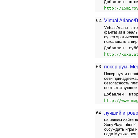
Добавлен: вос
http://15miro
62.
Virtual Ariane
Virtual Ariane -
фантазии в реаль
супер эротическо
пожаловать в вир
Добавлен: суб
http://koxa.a
63.
покер рум- Me
Покер рум и онла
сети,принадлежащ
безопасность пла
соответствующих 
Добавлен: вто
http://www.me
64.
лучший игрово
на нашем сайте вс
SonyPlaystation2
обсуждать игры н
надо.Музыка вся 