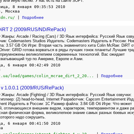
ту или иную песню. У нас есть на сайте SOFT.
ница, 8 января 09:35:53 2010
я, Москва
3dn.ru/
|
Подробнее
DiRT 2 (2009/RUS/ND/RePack)
 Жанры: Arcade / Racing (Cars) / 3D Язык интерфейса: Русский Язык озву
чик: Codemasters Studios Издатель: Codemasters Издатель в России: Но
а: 3.57 GB Об Игре: Вторая часть знаменитого хита Colin McRae: DiRT о
Driver: GRID готова ворваться в ряды лучших гонок планеты! Лучшие тр
 приумножены великолепием современных технологий. Вас ожидает
хватывающий тур по Америке, Европе и Азии.
да, 6 января 00:42:49 2010
я
t.ua/load/games/colin_mcrae_dirt_2_20...
|
Подробнее
 4 v 1.0.0.1 (2009/RUS/RePack)
 Жанры: Arcade (Fighting) / 3D Язык интерфейса: Русский Язык озвучки:
плеер: (2) head-to-head, Internet Разработчик: Capcom Entertainment Изд
ment Издатель в России: 1C Размер файла: 3.84 GB Об Игре: Что может
й, отличающихся внешним видом, характером, темпераментом и даже р
сная физическая форма, великолепное знание самых разных боевых иск
которого надо сокрушить.
да, 6 января 00:41:50 2010
на