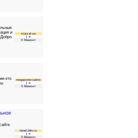
альные
ация и
 Добро
© Мамонт
ии-это
ны
© Мамонт
льное
сайте
© Мамонт