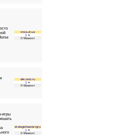
росто
ной
Horse
© Мамонт
и
© Мамонт
ш-игры
решать
ва
ьного
© Мамонт