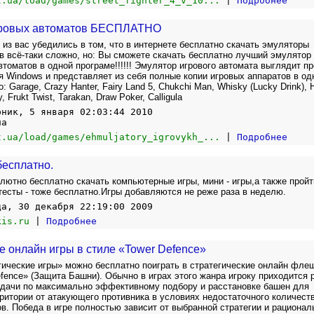
t.ua/load/games/street_fighter_4_v_10...
|
Подробнее
гровых автоматов БЕСПЛАТНО
 из вас убедились в том, что в интернете бесплатно скачать эмуляторы
в всё-таки сложно, но: Вы сможете скачать бесплатно лучший эмулятор
втоматов в одной програме!!!!!! Эмулятор игрового автомата выглядит п
я Windows и представляет из себя полные копии игровых аппаратов в од
: Garage, Crazy Hanter, Fairy Land 5, Chukchi Man, Whisky (Lucky Drink), 
 Frukt Twist, Tarakan, Draw Poker, Calligula
рник, 5 января 02:03:44 2010
на
t.ua/load/games/ehmuljatory_igrovykh_...
|
Подробнее
бесплатно.
лютно бесплатно скачать компьютерные игры, мини - игры,а также пройт
тесты - тоже бесплатно.Игры добавляются не реже раза в неделю.
да, 30 декабря 22:19:00 2009
kis.ru
|
Подробнее
е онлайн игры в стиле «Tower Defence»
гические игры» можно бесплатно поиграть в стратегические онлайн фле
efence» (Защита Башни). Обычно в играх этого жанра игроку приходится 
адачи по максимально эффективному подбору и расстановке башен для
ритории от атакующего противника в условиях недостаточного количест
в. Победа в игре полностью зависит от выбранной стратегии и рационал