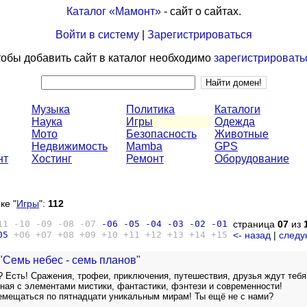
Каталог «Мамонт»
- сайт о сайтах.
Войти в систему
|
Зарегистрироваться
обы добавить сайт в каталог необходимо
зарегистрировать
Музыка
Политика
Каталоги
Наука
Игры
Одежда
Мото
Безопасность
Животные
Недвижимость
Mamba
GPS
нт
Хостинг
Ремонт
Оборудование
ке "
Игры
":
112
11
-10
-09
-08
-07
-06
-05
-04
-03
-02
-01
страница
07
из
05
+06
+07
+08
+09
+10
+11
+12
+13
+14
+15
<- назад
|
следу
"Семь небес - семь планов"
? Есть! Сражения, трофеи, приключения, путешествия, друзья ждут тебя
ная с элементами мистики, фантастики, фэнтези и современности!
емещаться по пятнадцати уникальным мирам! Ты ещё не с нами?