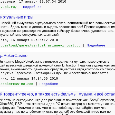
кресенье, 17 января 09:07:54 2010
v.0pk.ru/
|
Подробнее
/Виртуальные игры
 это новейший симулятор виртуального секса, воплативший все ваши сексу
ность. Здесь можно делать и видеть абсолютно все! Превосходная аним
е звуковое сопровождение доставят геймеру бесконечное удовольствие.
туальный мир сексуальных фантазий.
бота, 16 января 02:36:12 2010
t.ua/load/games/virtual_arianevirtual...
|
Подробнее
gaPokerCasino
йн казино MegaPokerCasino является одним из лучших покер румом в
ей известной шведской покерной сети Entraction Главная задача компан
тежей, аннонимность денежных средств,честная игра,контроль со сторо
служб в Евросоюзе. Софт-один из лучших и постоянно обновляется.
рник, 12 января 14:34:56 2010
gapokercasino.com
|
Подробнее
й торрент-трекер, а так же есть фильмы, музыка и всё оста
ё есть не обходимое, игр для различных приставок как: SonyPlaystation,
, Xbox360, PSP… так же игры и для PC (компьютера).вы можете у нас на 
а форуме. Фильмов очень много на любой вкус вы найдёте вам что
музыка у нас по альбомам (и есть по одной) это большой плюс вам не