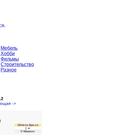
ся
.
Мебель
Хобби
Фильмы
Строительство
Разное
12
ющая ->
!
© Мамонт