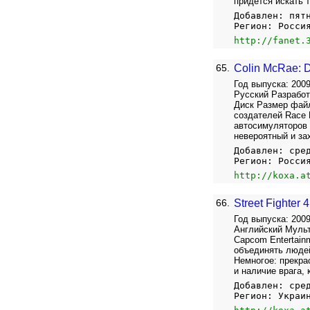
придётся искать 
Добавлен: пят
Регион: Росси
http://fanet.
65.
Colin McRae: 
Год выпуска: 2009
Русский Разработ
Диск Размер файл
создателей Race 
автосимуляторов
невероятный и за
Добавлен: сре
Регион: Росси
http://koxa.a
66.
Street Fighter
Год выпуска: 2009
Английский Мульти
Capcom Entertain
объединять люде
Немногое: прекра
и наличие врага, 
Добавлен: сре
Регион: Украи