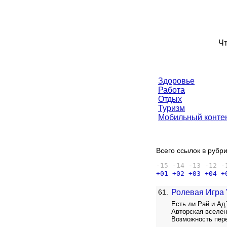
Чт
Здоровье
Работа
Отдых
Туризм
Мобильный конте
Всего ссылок в рубри
-15
-14
-13
-12
-
+01
+02
+03
+04
+
61.
Ролевая Игра 
Есть ли Рай и Ад
Авторская вселен
Возможность пер