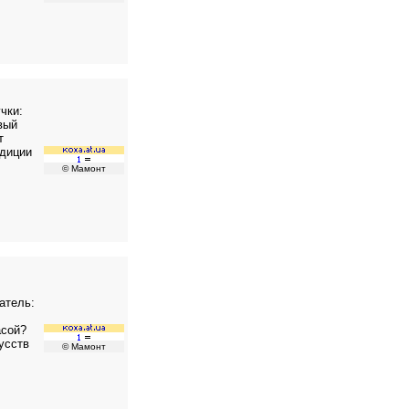
чки:
вый
т
адиции
© Мамонт
атель:
асой?
усств
© Мамонт