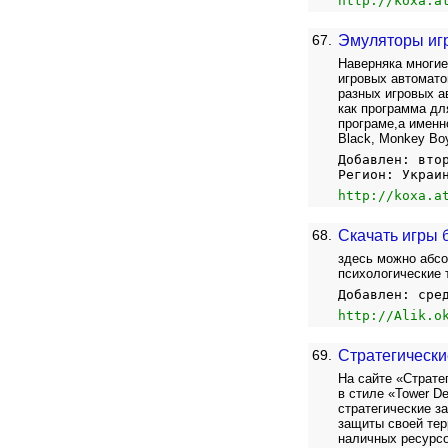
http://koxa.a
67.
Эмуляторы и
Наверняка многие
игровых автомато
разных игровых а
как программа дл
програме,а именно
Black, Monkey Boy,
Добавлен: вто
Регион: Украи
http://koxa.a
68.
Скачать игры 
здесь можно абсо
психологические 
Добавлен: сре
http://Alik.o
69.
Стратегически
На сайте «Страте
в стиле «Tower D
стратегические з
защиты своей тер
наличных ресурсо