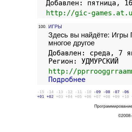
Добавлен: пятница, 1
http://gic-games.at.
100.
ИГРЫ
Здесь вы найдёте: Игры
многое другое
Добавлен: среда, 7 я
Регион: УДМУРСКИЙ
http://pprrooggrraam
Подробнее
-15
-14
-13
-12
-11
-10
-09
-08
-07
-06
+01
+02
+03
+04
+05
+06
+07
+08
+09
+10
Программирование
©2008-