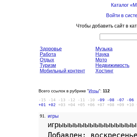
Каталог «
Войти в сист
Чтобы добавить сайт в ка
Здоровье
Музыка
Работа
Наука
Отдых
Мото
Туризм
Недвижимость
Мобильный контент
Хостинг
Всего ссылок в рубрике "
Игры
":
112
-15
-14
-13
-12
-11
-10
-09
-08
-07
-06
+01
+02
+03
+04
+05
+06
+07
+08
+09
+10
91.
игры
игрыыыыыыыыыыыыыыы
Добавлен: воскресень