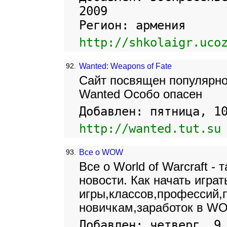
2009
Регион: армения
http://shkolaigr.uco
92.
Wanted: Weapons of Fate
Сайт посвящен популярно
Wanted Особо опасен
Добавлен: пятница, 1
http://wanted.tut.su
93.
Все о WOW
Все о World of Warcraft -
новости. Как начать игра
игры,классов,профессий
новичкам,заработок в W
Добавлен: четверг, 9