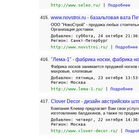
http://www.seleo.ru/
|
Подробнее
415.
www.novstroi.ru - базальтовая вата П
ООО "НовоСтрой" - продажа любых стоительн
Организация доставки.
Добавлен: суббота, 24 октября 21:36
Регион: Санкт-Петербург
http://www.novstroi.ru/
|
Подробнее
416.
"Лема-1" - фабрика носки, фабрика н
Фабрика носков занимается продажей носков о
махровые, хлопковые
Добавлен: пятница, 23 октября 13:53
Регион: Москва
http://www.lema-1.ru/
|
Подробнее
417.
Clover Decor - дизайн австрийских ш
Компания Клевер предлагает Вам свои услуги
изготовлению балдахинов, а также по продаже
Добавлен: четверг, 22 октября 14:36
Регион: Москва
http://www.clover-decor.ru/
|
Подро