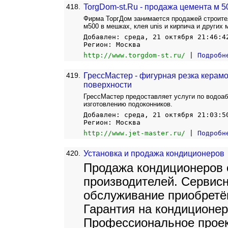
418.
TorgDom-st.Ru - продажа цемента м 5
Фирма ТоргДом занимается продажей строите
м500 в мешках, клея unis и кирпича и других 
Добавлен: среда, 21 октября 21:46:4
Регион: Москва
http://www.torgdom-st.ru/
|
Подробн
419.
ГрессМастер - фигурная резка керам
поверхности
ГрессМастер предоставляет услуги по водоабр
изготовлению подоконников.
Добавлен: среда, 21 октября 21:03:5
Регион: Москва
http://www.jet-master.ru/
|
Подробн
420.
Установка и продажа кондиционеров
Продажа кондиционеров 
производителей. Сервисн
обслуживание приобретё
Гарантия на кондиционер
Профессиональное проек