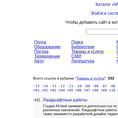
Каталог «
Войти в сист
Чтобы добавить сайт в ка
Почта
Поиск
Образование
Библиотеки
Погода
Товары и услуги
Телевидение
СМИ
Авто
Литература
Всего ссылок в рубрике "
Товары и услуги
":
532
-15
-14
-13
-12
-11
-10
-09
-08
-07
-06
+01
+02
+03
+04
+05
+06
+07
+08
+09
+10
411.
Ландшафтные работы
Студия All-land занимается деятельностью по
различных назначений. Ландшафтные работы 
также занимается разработкой дизайна террит