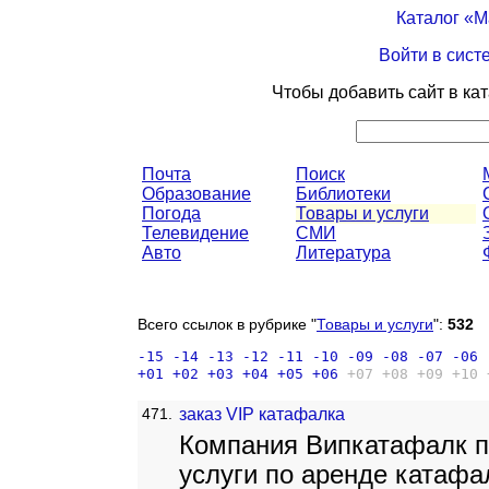
Каталог «
Войти в сист
Чтобы добавить сайт в ка
Почта
Поиск
Образование
Библиотеки
Погода
Товары и услуги
Телевидение
СМИ
Авто
Литература
Всего ссылок в рубрике "
Товары и услуги
":
532
-15
-14
-13
-12
-11
-10
-09
-08
-07
-06
+01
+02
+03
+04
+05
+06
+07
+08
+09
+10
471.
заказ VIP катафалка
Компания Випкатафалк п
услуги по аренде катафа