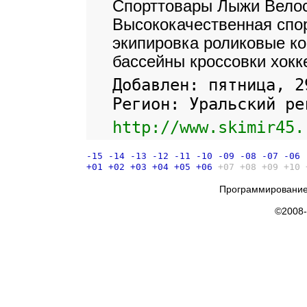
Спорттовары Лыжи Вело
Высококачественная спо
экипировка роликовые к
бассейны кроссовки хокк
Добавлен: пятница, 2
Регион: Уральский ре
http://www.skimir45.
-15
-14
-13
-12
-11
-10
-09
-08
-07
-06
+01
+02
+03
+04
+05
+06
+07
+08
+09
+10
Программирование
©2008-