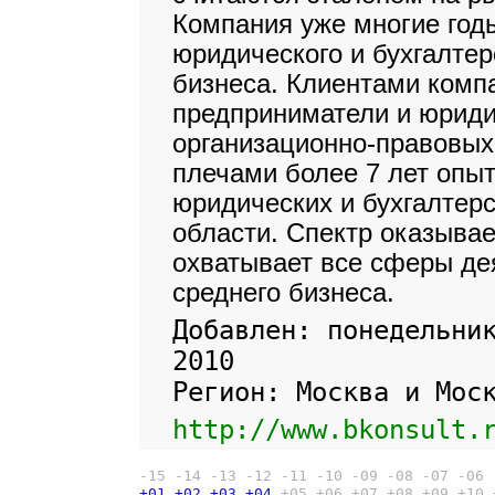
Компания уже многие год
юридического и бухгалте
бизнеса. Клиентами комп
предприниматели и юриди
организационно-правовых
плечами более 7 лет опы
юридических и бухгалтерс
области. Спектр оказыва
охватывает все сферы де
среднего бизнеса.
Добавлен: понедельни
2010
Регион: Москва и Мос
http://www.bkonsult.
-15
-14
-13
-12
-11
-10
-09
-08
-07
-06
+01
+02
+03
+04
+05
+06
+07
+08
+09
+10