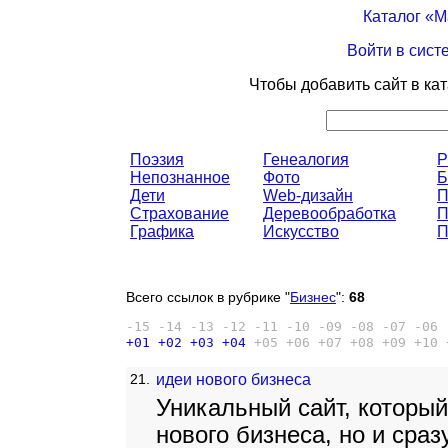
Каталог «
Войти в сист
Чтобы добавить сайт в ка
Поэзия
Генеалогия
P
Непознанное
Фото
Б
Дети
Web-дизайн
П
Страхование
Деревообработка
П
Графика
Искусство
П
Всего ссылок в рубрике "
Бизнес
":
68
-15
-14
-13
-12
-11
-10
-09
-08
-07
-06
+01
+02
+03
+04
+05
+06
+07
+08
+09
+10
21.
идеи нового бизнеса
Уникальный сайт, который
нового бизнеса, но и сраз