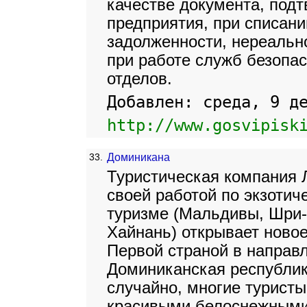
качестве документа, под
предприятия, при списани
задолженности, нереально
при работе служб безопа
отделов.
Добавлен: среда, 9 д
http://www.gosvipisk
33.
Доминикана
Туристическая компания 
своей работой по экзоти
туризме (Мальдивы, Шри-
Хайнань) открывает новое
Первой страной в направ
Доминиканская республи
случайно, многие туристы
красивыми белоснежными