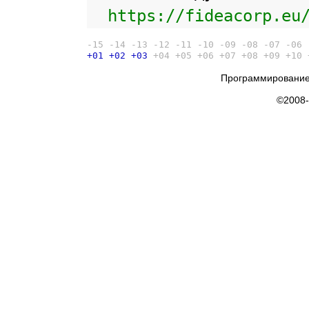
https://fideacorp.eu
-15
-14
-13
-12
-11
-10
-09
-08
-07
-06
+01
+02
+03
+04
+05
+06
+07
+08
+09
+10
Программирование
©2008-