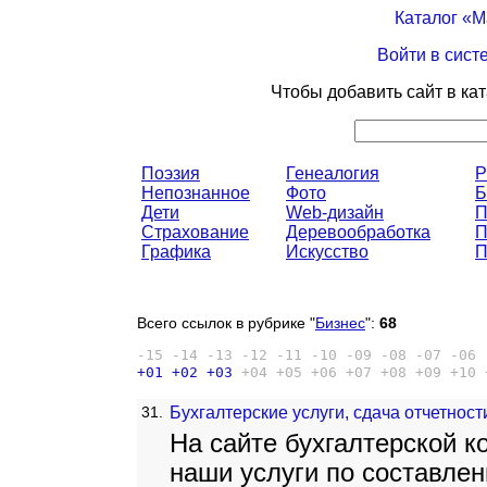
Каталог «
Войти в сист
Чтобы добавить сайт в ка
Поэзия
Генеалогия
P
Непознанное
Фото
Б
Дети
Web-дизайн
П
Страхование
Деревообработка
П
Графика
Искусство
П
Всего ссылок в рубрике "
Бизнес
":
68
-15
-14
-13
-12
-11
-10
-09
-08
-07
-06
+01
+02
+03
+04
+05
+06
+07
+08
+09
+10
31.
Бухгалтерские услуги, сдача отчетност
На сайте бухгалтерской 
наши услуги по составле