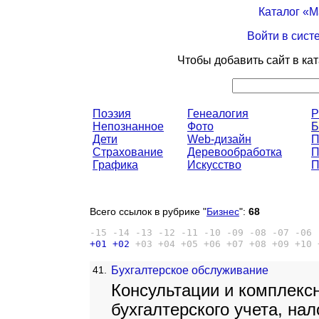
Каталог «
Войти в сист
Чтобы добавить сайт в ка
Поэзия
Генеалогия
P
Непознанное
Фото
Б
Дети
Web-дизайн
П
Страхование
Деревообработка
П
Графика
Искусство
П
Всего ссылок в рубрике "
Бизнес
":
68
-15
-14
-13
-12
-11
-10
-09
-08
-07
-06
+01
+02
+03
+04
+05
+06
+07
+08
+09
+10
41.
Бухгалтерское обслуживание
Консультации и комплексн
бухгалтерского учета, на