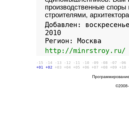
производственные споры
строителями, архитектора
Добавлен: воскресень
2010
Регион: Москва
http://minrstroy.ru/
-15
-14
-13
-12
-11
-10
-09
-08
-07
-06
+01
+02
+03
+04
+05
+06
+07
+08
+09
+10
Программирование
©2008-