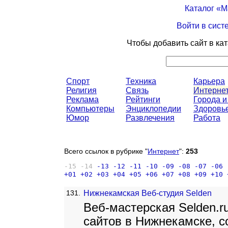
Каталог «
Войти в сист
Чтобы добавить сайт в ка
Спорт
Техника
Карьера
Религия
Связь
Интерне
Реклама
Рейтинги
Города и
Компьютеры
Энциклопедии
Здоровь
Юмор
Развлечения
Работа
Всего ссылок в рубрике "
Интернет
":
253
-15
-14
-13
-12
-11
-10
-09
-08
-07
-06
+01
+02
+03
+04
+05
+06
+07
+08
+09
+10
131.
Нижнекамская Веб-студия Selden
Веб-мастерская Selden.ru 
сайтов в Нижнекамске, с