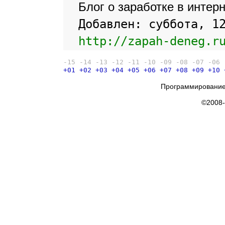
Блог о заработке в интер
Добавлен: суббота, 1
http://zapah-deneg.r
-15
-14
-13
-12
-11
-10
-09
-08
-07
-06
+01
+02
+03
+04
+05
+06
+07
+08
+09
+10
Программирование
©2008-