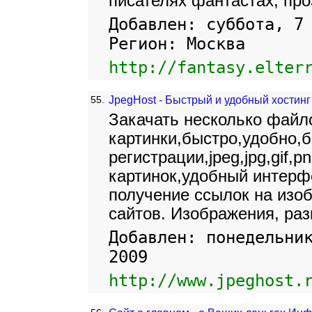
писателях фантастах, про
Добавлен: суббота, 7
Регион: Москва
http://fantasy.elter
55.
JpegHost - Быстрый и удобный хостин
Закачать несколько файло
картинки,быстро,удобно,б
регистрации,jpeg,jpg,gif,p
картинок,удобный интерф
получение ссылок на изо
сайтов. Изображения, ра
Добавлен: понедельни
2009
http://www.jpeghost.