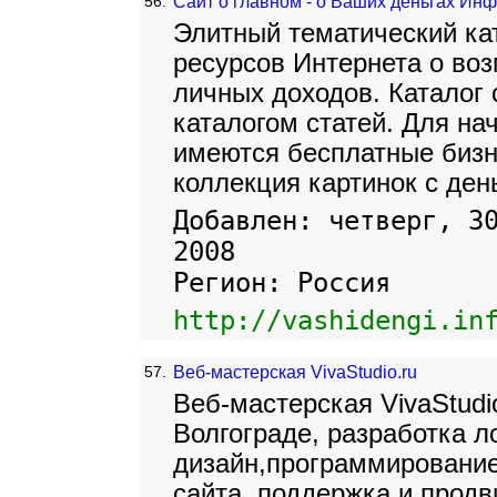
56.
Сайт о главном - о Ваших деньгах И
Элитный тематический ка
ресурсов Интернета о во
личных доходов. Каталог
каталогом статей. Для н
имеются бесплатные бизн
коллекция картинок с ден
Добавлен: четверг, 3
2008
Регион: Россия
http://vashidengi.in
57.
Веб-мастерская VivaStudio.ru
Веб-мастерская VivaStudio
Волгограде, разработка л
дизайн,программирование
сайта, поддержка и продв