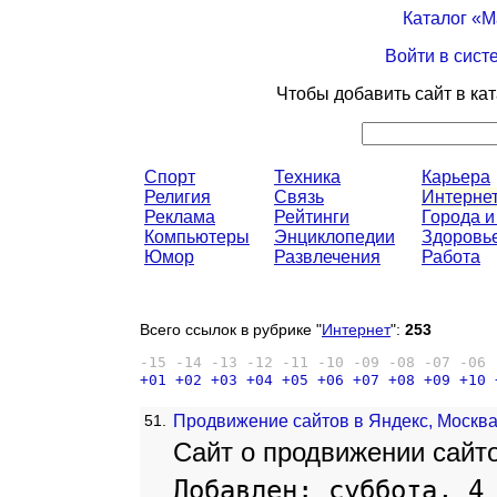
Каталог «
Войти в сист
Чтобы добавить сайт в ка
Спорт
Техника
Карьера
Религия
Связь
Интерне
Реклама
Рейтинги
Города и
Компьютеры
Энциклопедии
Здоровь
Юмор
Развлечения
Работа
Всего ссылок в рубрике "
Интернет
":
253
-15
-14
-13
-12
-11
-10
-09
-08
-07
-06
+01
+02
+03
+04
+05
+06
+07
+08
+09
+10
51.
Продвижение сайтов в Яндекс, Москв
Сайт о продвижении сайто
Добавлен: суббота, 4