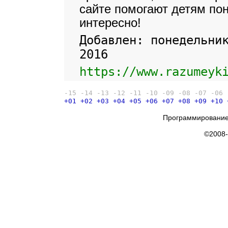
сайте помогают детям поня
интересно!
Добавлен: понедельни
2016
https://www.razumeyk
-15
-14
-13
-12
-11
-10
-09
-08
-07
-06
+01
+02
+03
+04
+05
+06
+07
+08
+09
+10
Программирование
©2008-