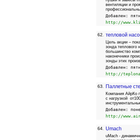
вентиляции и про
профессиональны
Добавлен: пят
http://www.kl
62.
тепловой насо
Цель акции – пок
зонда теплового 
большинство ком
наконечники прои
зонды этих произ
Добавлен: пят
http://teplon
63.
Паллетные сте
Компания АйрКо п
с нагрузкой от100
инструментальны
Добавлен: пон
http://www.ai
64.
Umach
uMach - динамичн