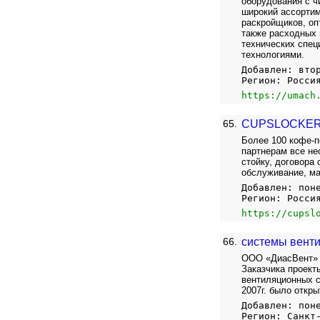
оборудования с ч
широкий ассортим
раскройщиков, оп
также расходных 
технических спец
технологиями.
Добавлен: вто
Регион: Росси
https://umach
65.
CUPSLOCKER
Более 100 кофе-п
партнерам все не
стойку, договора
обслуживание, ма
Добавлен: пон
Регион: Росси
https://cupsl
66.
системы вент
ООО «ДиасВент» 
Заказчика проект
вентиляционных с
2007г. было откр
Добавлен: пон
Регион: Санкт