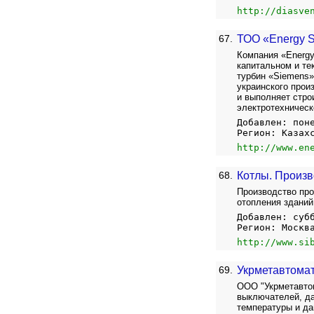
http://diasve
67.
ТОО «Energy S
Компания «Energy
капитальном и тек
турбин «Siemens»
украинского прои
и выполняет стро
электротехническ
Добавлен: пон
Регион: Казах
http://www.en
68.
Котлы. Произв
Производство про
отопления зданий
Добавлен: суб
Регион: Москв
http://www.si
69.
Укрметавтомат
ООО "Укрметавтом
выключателей, да
температуры и д