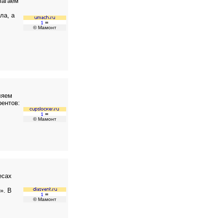
лагаем
ла, а
© Мамонт
ляем
рентов:
© Мамонт
есах
». В
© Мамонт