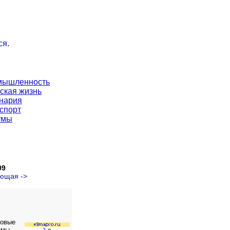
ся
.
мышленность
ская жизнь
нария
спорт
умы
09
ющая ->
ловые
емы