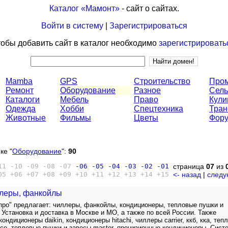
Каталог «Мамонт»
- сайт о сайтах.
Войти в систему
|
Зарегистрироваться
обы добавить сайт в каталог необходимо
зарегистрировать
Mamba
GPS
Строительство
Про
Ремонт
Оборудование
Разное
Сель
Каталоги
Мебель
Право
Кули
Одежда
Хобби
Спецтехника
Тран
Животные
Фильмы
Цветы
Фор
ке "
Оборудование
":
90
11
-10
-09
-08
-07
-06
-05
-04
-03
-02
-01
страница
07
из
05
+06
+07
+08
+09
+10
+11
+12
+13
+14
+15
<- назад
|
следу
ллеры, фанкойлы
ро" предлагает: чиллеры, фанкойлы, кондиционеры, тепловые пушки и
 Установка и доставка в Москве и МО, а также по всей России. Также
кондиционеры daikin, кондиционеры hitachi, чиллеры carrier, ккб, кка, теп
rico, тепловые пушки и завесы master, прецизионные кондиционеры. Сист