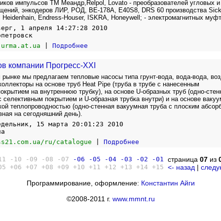
иков импульсов ТМ Меандр,Relpol, Lovato - преобразователей угловых и
ений, энкодеров ЛИР, РОД, ВЕ-178А, E40S8, DRS 60 производства Sick
, Heidenhain, Endress-Houser, ISKRA, Honeywell; - электромагнитных му
верг, 1 апреля 14:27:28 2010
опетровск
-urma.at.ua
|
Подробнее
ов компании Прогресс-XXI
 рынке мы предлагаем тепловые насосы типа грунт-вода, вода-вода, воз
коллекторы на основе труб Heat Pipe (труба в трубе с нанесенным
крытием на внутреннюю трубку), на основе U-образных труб (одно-стен
с селективным покрытием и U-образная трубка внутри) и на основе ваку
кой теплопроводностью (одно-стенная вакуумная труба с плоским абсор
ная на сегодняшний день).
едельник, 15 марта 20:01:23 2010
на
ss21.com.ua/ru/catalogue
|
Подробнее
11
-10
-09
-08
-07
-06
-05
-04
-03
-02
-01
страница
07
из
05
+06
+07
+08
+09
+10
+11
+12
+13
+14
+15
<- назад
|
следу
Программирование, оформление:
Константин Айги
©2008-2011 г.
www.mmnt.ru