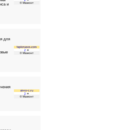
© Мамонт
иса и
ия для
товые
© Мамонт
ачения
© Мамонт