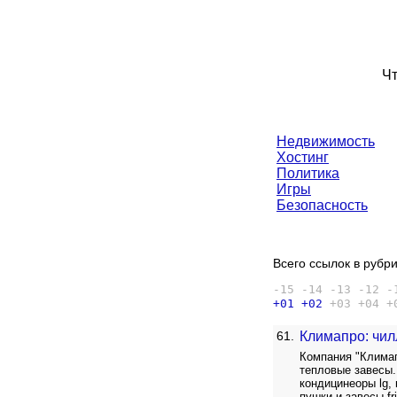
Чт
Недвижимость
Хостинг
Политика
Игры
Безопасность
Всего ссылок в рубри
-15
-14
-13
-12
-
+01
+02
+03
+04
+
61.
Климапро: чи
Компания "Климап
тепловые завесы.
кондицинеоры lg, 
пушки и завесы f