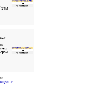
,
© Мамонт
фт ЭТМ
дух-
ная
умных
бером
© Мамонт
09
ющая ->