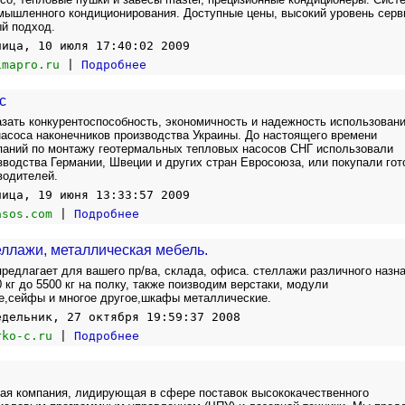
мышленного кондиционирования. Доступные цены, высокий уровень серв
й подход.
ница, 10 июля 17:40:02 2009
imapro.ru
|
Подробнее
с
азать конкурентоспособность, экономичность и надежность использован
насоса наконечников производства Украины. До настоящего времени
паний по монтажу геотермальных тепловых насосов СНГ использовали
зводства Германии, Швеции и других стран Евросоюза, или покупали го
водителей.
ница, 19 июня 13:33:57 2009
asos.com
|
Подробнее
ллажи, металлическая мебель.
редлагает для вашего пр/ва, склада, офиса. стеллажи различного назн
 кг до 5500 кг на полку, также поизводим верстаки, модули
е,сейфы и многое другое,шкафы металлические.
едельник, 27 октября 19:59:37 2008
rko-c.ru
|
Подробнее
ая компания, лидирующая в сфере поставок высококачественного