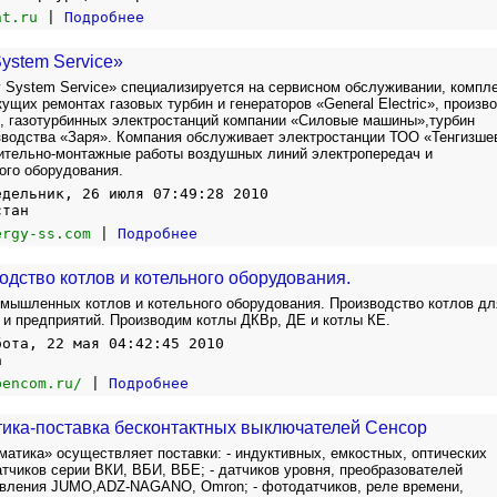
nt.ru
|
Подробнее
ystem Service»
 System Service» специализируется на сервисном обслуживании, компл
ущих ремонтах газовых турбин и генераторов «General Electric», произв
, газотурбинных электростанций компании «Силовые машины»,турбин
зводства «Заря». Компания обслуживает электростанции ТОО «Тенгизше
ительно-монтажные работы воздушных линий электропередач и
ого оборудования.
едельник, 26 июля 07:49:28 2010
стан
ergy-ss.com
|
Подробнее
одство котлов и котельного оборудования.
мышленных котлов и котельного оборудования. Производство котлов дл
 и предприятий. Производим котлы ДКВр, ДЕ и котлы КЕ.
бота, 22 мая 04:42:45 2010
а
bencom.ru/
|
Подробнее
ика-поставка бесконтактных выключателей Сенсор
атика» осуществляет поставки: - индуктивных, емкостных, оптических
тчиков серии ВКИ, ВБИ, ВБЕ; - датчиков уровня, преобразователей
авления JUMO,ADZ-NAGANO, Omron; - фотодатчиков, реле времени,