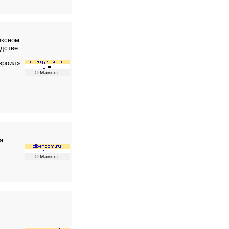
ексном
одстве
вроил»
© Мамонт
я
© Мамонт