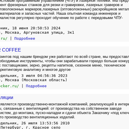
исловым программным управлением (ЧПУ) и лазерной техники. Мы пред
ент фрезерных станков для резки и гравировки, лазерных граверов и
товолоконных маркеров,лазерных (оптоволоконных) раскройщиков метал
материалов и запасных частей. Наша опытная команда инженеров и
иалистов регулярно проходит обучение по работе с передовыми ЧПУ-
рник, 18 июня 20:50:53 2024
я, Москва, Аргуновская улица, 3к1
.ru/
|
Подробнее
 COFFEE
оинтов под нашим брендом уже работают по всей стране, мы предостав
обходимые инструменты, чтобы они зарабатывали гораздо больше конку
 с поставщиками, зерно, рецепты напитков, сезонное меню, техническое
ркетинговую аналитику и многое другое
едельник, 3 июля 04:56:36 2023
я, Москва (Московская область)
ocker.ru/
|
Подробнее
иляции
является производственно-монтажной компанией, реализующей в интер
ы, связанные с вентиляцией: от производства на собственном заводе
истем, до монтажа, пуско-наладки и сдачи объекта Заказчику «под ключ
ыто производство вентиляционных изделий.
едельник, 26 июля 13:53:56 2010
-Петербург, г. Красное село