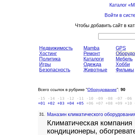
Каталог «
Войти в сист
Чтобы добавить сайт в ка
Недвижимость
Mamba
GPS
Хостинг
Ремонт
Оборудо
Политика
Каталоги
Мебель
Игры
Одежда
Хобби
Безопасность
Животные
Фильмы
Всего ссылок в рубрике "
Оборудование
":
90
-15
-14
-13
-12
-11
-10
-09
-08
-07
-06
+01
+02
+03
+04
+05
+06
+07
+08
+09
+10
31.
Маназин климатического оборудования
Климатическая компания 
кондиционеры, обогреват