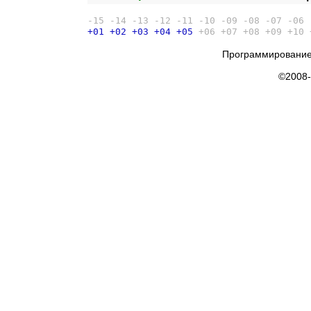
-15
-14
-13
-12
-11
-10
-09
-08
-07
-06
+01
+02
+03
+04
+05
+06
+07
+08
+09
+10
Программирование
©2008-